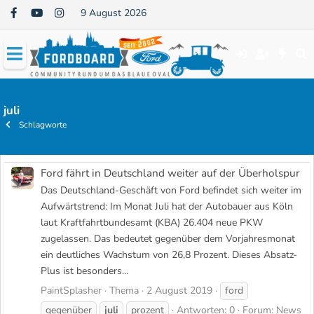
9 August 2026
juli
Schlagworte
Ford fährt in Deutschland weiter auf der Überholspur
Das Deutschland-Geschäft von Ford befindet sich weiter im
Aufwärtstrend: Im Monat Juli hat der Autobauer aus Köln
laut Kraftfahrtbundesamt (KBA) 26.404 neue PKW
zugelassen. Das bedeutet gegenüber dem Vorjahresmonat
ein deutliches Wachstum von 26,8 Prozent. Dieses Absatz-
Plus ist besonders...
PaintSplasher
Thema
2 August 2019
ford
gegenüber
juli
prozent
Antworten: 0
Forum:
News