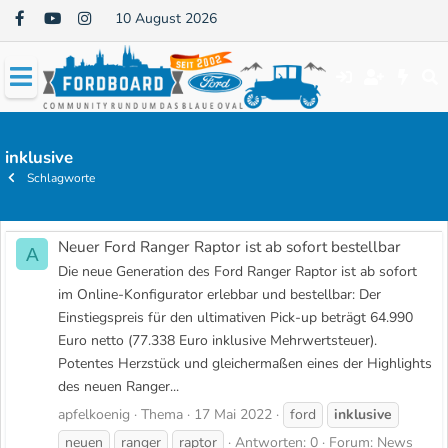
10 August 2026
inklusive
Schlagworte
Neuer Ford Ranger Raptor ist ab sofort bestellbar
A
Die neue Generation des Ford Ranger Raptor ist ab sofort
im Online-Konfigurator erlebbar und bestellbar: Der
Einstiegspreis für den ultimativen Pick-up beträgt 64.990
Euro netto (77.338 Euro inklusive Mehrwertsteuer).
Potentes Herzstück und gleichermaßen eines der Highlights
des neuen Ranger...
apfelkoenig
Thema
17 Mai 2022
ford
inklusive
neuen
ranger
raptor
Antworten: 0
Forum:
News