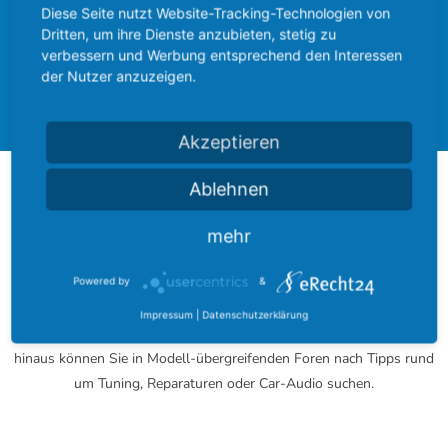
hinterlasst einen schönen Gruß.
Diese Seite nutzt Website-Tracking-Technologien von
Dritten, um ihre Dienste anzubieten, stetig zu
verbessern und Werbung entsprechend den Interessen
Ford Community
Ford Cougar
der Nutzer anzuzeigen.
Forum
Akzeptieren
Ablehnen
Über das FordBoard
mehr
Das FordBoard wurde am 17. Dezember 2002 gegründet und
entwickelte sich seitdem zu einer der größten Modell-umfassenden
Powered by
&
Community rund um das blaue Oval.
Impressum
|
Datenschutzerklärung
Bei uns finden Sie zu jedem Modell ein eigenes Fachforum. Darüber
hinaus können Sie in Modell-übergreifenden Foren nach Tipps rund
um Tuning, Reparaturen oder Car-Audio suchen.