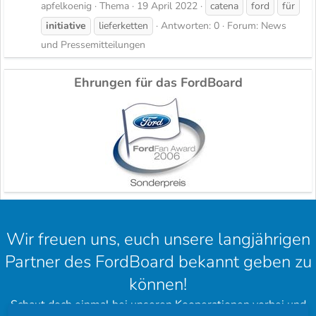
apfelkoenig
Thema
19 April 2022
catena
ford
für
initiative
lieferketten
Antworten: 0
Forum:
News
und Pressemitteilungen
Ehrungen für das FordBoard
Wir freuen uns, euch unsere langjährigen
Partner des FordBoard bekannt geben zu
können!
Schaut doch einmal bei unseren Kooperationen vorbei und