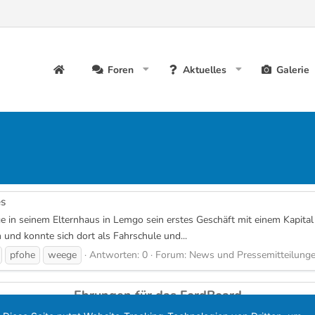
Foren
Aktuelles
Galerie
es
in seinem Elternhaus in Lemgo sein erstes Geschäft mit einem Kapital 
 und konnte sich dort als Fahrschule und...
pfohe
weege
Antworten: 0
Forum:
News und Pressemitteilung
Ehrungen für das FordBoard