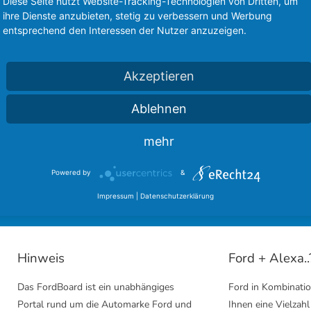
Diese Seite nutzt Website-Tracking-Technologien von Dritten, um
ihre Dienste anzubieten, stetig zu verbessern und Werbung
entsprechend den Interessen der Nutzer anzuzeigen.
Akzeptieren
Ablehnen
sere langjährigen Partner des FordBoard 
mehr
inmal bei unseren Kooperationen vorbei und hinterlasst einen
Powered by
&
Ford Community
Ford Cougar Forum
Impressum
|
Datenschutzerklärung
Hinweis
Ford + Alexa..
Das FordBoard ist ein unabhängiges
Ford in Kombinatio
Portal rund um die Automarke Ford und
Ihnen eine Vielzahl