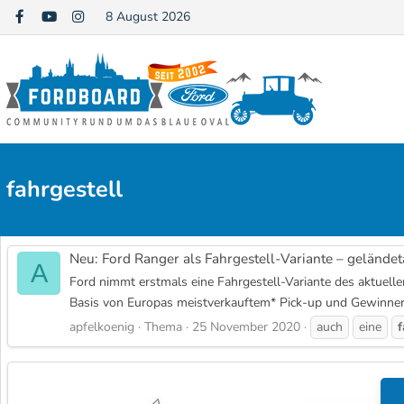
8 August 2026
fahrgestell
Neu: Ford Ranger als Fahrgestell-Variante – gelände
A
Ford nimmt erstmals eine Fahrgestell-Variante des aktuell
Basis von Europas meistverkauftem* Pick-up und Gewinners 
apfelkoenig
Thema
25 November 2020
auch
eine
f