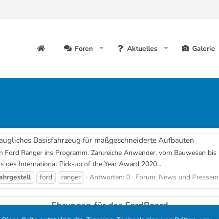
Foren
Aktuelles
Galerie
taugliches Basisfahrzeug für maßgeschneiderte Aufbauten
en Ford Ranger ins Programm. Zahlreiche Anwender, vom Bauwesen bis hi
des International Pick-up of the Year Award 2020...
ahrgestell
ford
ranger
Antworten: 0
Forum:
News und Pressemi
Ehrungen für das FordBoard