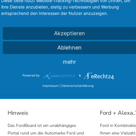
Diese Seite nutzt Website-Tracking-Technologien von Dritten, um
ihre Dienste anzubieten, stetig zu verbessern und Werbung
entsprechend den Interessen der Nutzer anzuzeigen.
Akzeptieren
Ablehnen
sere langjährigen Partner des FordBoard 
mehr
inmal bei unseren Kooperationen vorbei und hinterlasst einen
Powered by
&
Ford Community
Ford Cougar Forum
Impressum
|
Datenschutzerklärung
Hinweis
Ford + Alexa..
Das FordBoard ist ein unabhängiges
Ford in Kombinatio
Portal rund um die Automarke Ford und
Ihnen eine Vielzahl