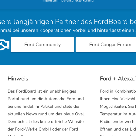
Impressum
|
Datenschutzerklärung
sere langjährigen Partner des FordBoard 
inmal bei unseren Kooperationen vorbei und hinterlasst einen
Ford Community
Ford Cougar Forum
Hinweis
Ford + Alexa..
Das FordBoard ist ein unabhängiges
Ford in Kombinatio
Portal rund um die Automarke Ford und
Ihnen eine Vielzahl
bei uns findet ihr Artikel und stets die
Möglichkeiten. Sie
aktuellen News rund um das blaue Oval.
Temperatur im Aut
Dennoch ist dies keine offizielle Website
Radiosender wechs
der Ford-Werke GmbH oder der Ford
öffnen und das Lic