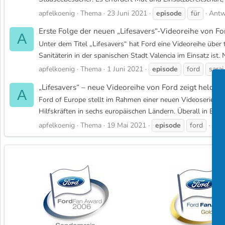
apfelkoenig
Thema
23 Juni 2021
episode
für
Antw
Erste Folge der neuen „Lifesavers“-Videoreihe von For
A
Unter dem Titel „Lifesavers“ hat Ford eine Videoreihe über t
Sanitäterin in der spanischen Stadt Valencia im Einsatz ist. 
apfelkoenig
Thema
1 Juni 2021
episode
ford
sarai
„Lifesavers“ – neue Videoreihe von Ford zeigt helden
A
Ford of Europe stellt im Rahmen einer neuen Videoserie unt
Hilfskräften in sechs europäischen Ländern. Überall in Europ
apfelkoenig
Thema
19 Mai 2021
episode
ford
Ant