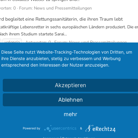
orten: 0
Forum:
News und Pressemitteilungen
d begleitet eine Rettungssanitäterin, die ihren Traum lebt
atkräftige Lebensretter in sechs europäischen Ländern produziert. Die ers
Nach ihrem Studium startete Sarai...
valencia
Antworten: 0
Forum:
News und Pressemitteilungen
Diese Seite nutzt Website-Tracking-Technologien von Dritten, um
hafte Rettungskräfte in ganz Europa
ihre Dienste anzubieten, stetig zu verbessern und Werbung
er dem Titel „Livesavers“ einige engagierte Personen in den Mittelpunkt
entsprechend den Interessen der Nutzer anzuzeigen.
a folgen hauptberufliche und freiwillige...
worten: 0
Forum:
News und Pressemitteilungen
Akzeptieren
Ehrungen für das FordBoard
Ablehnen
mehr
Powered by
&