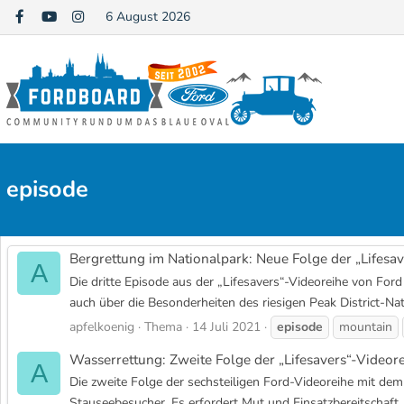
6 August 2026
episode
Bergrettung im Nationalpark: Neue Folge der „Lifesave
A
Die dritte Episode aus der „Lifesavers“-Videoreihe von Fo
auch über die Besonderheiten des riesigen Peak District-Na
apfelkoenig
Thema
14 Juli 2021
episode
mountain
Wasserrettung: Zweite Folge der „Lifesavers“-Videorei
A
Die zweite Folge der sechsteiligen Ford-Videoreihe mit dem 
Stauseebesucher. Es erfordert Mut und Einsatzbereitschaft,