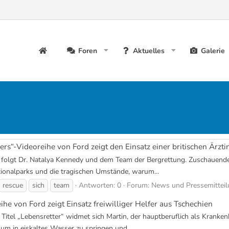
Foren
Aktuelles
Galerie
rs“-Videoreihe von Ford zeigt den Einsatz einer britischen Ärzti
rd folgt Dr. Natalya Kennedy und dem Team der Bergrettung. Zuschauende
tionalparks und die tragischen Umstände, warum...
rescue
sich
team
Antworten: 0
Forum:
News und Pressemittei
he von Ford zeigt Einsatz freiwilliger Helfer aus Tschechien
Titel „Lebensretter“ widmet sich Martin, der hauptberuflich als Krankenh
 um in eiskaltes Wasser zu springen und...