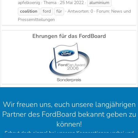
apfelkoenig
Thema
25 Mai 2022
aluminium
coalition
ford
für
Antworten: 0
Forum:
News und
Pressemitteilungen
Ehrungen für das FordBoard
Wir freuen uns, euch unsere langjährigen
Partner des FordBoard bekannt geben zu
können!
Schaut doch einmal bei unseren Kooperationen vorbei und