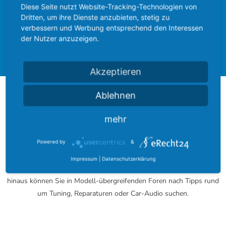
hinterlasst einen schönen Gruß.
Diese Seite nutzt Website-Tracking-Technologien von
Dritten, um ihre Dienste anzubieten, stetig zu
verbessern und Werbung entsprechend den Interessen
Ford Community
Ford Cougar
der Nutzer anzuzeigen.
Forum
Akzeptieren
Ablehnen
Über das FordBoard
mehr
Das FordBoard wurde am 17. Dezember 2002 gegründet und
entwickelte sich seitdem zu einer der größten Modell-umfassenden
Powered by
&
Community rund um das blaue Oval.
Impressum
|
Datenschutzerklärung
Bei uns finden Sie zu jedem Modell ein eigenes Fachforum. Darüber
hinaus können Sie in Modell-übergreifenden Foren nach Tipps rund
um Tuning, Reparaturen oder Car-Audio suchen.