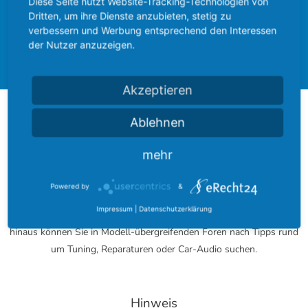
Diese Seite nutzt Website-Tracking-Technologien von
Dritten, um ihre Dienste anzubieten, stetig zu
Ford Community
Ford Cougar
verbessern und Werbung entsprechend den Interessen
der Nutzer anzuzeigen.
Forum
Akzeptieren
Über das FordBoard
Ablehnen
mehr
Das FordBoard wurde am 17. Dezember 2002 gegründet und
entwickelte sich seitdem zu einer der größten Modell-umfassenden
Powered by
&
Community rund um das blaue Oval.
Impressum
|
Datenschutzerklärung
Bei uns finden Sie zu jedem Modell ein eigenes Fachforum. Darüber
hinaus können Sie in Modell-übergreifenden Foren nach Tipps rund
um Tuning, Reparaturen oder Car-Audio suchen.
Hinweis