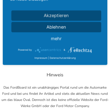
Über das FordBoard
Akzeptieren
Das FordBoard wurde am 17. Dezember 2002 gegründet und
Ablehnen
entwickelte sich seitdem zu einer der größten Modell-umfassenden
Community rund um das blaue Oval.
mehr
Bei uns finden Sie zu jedem Modell ein eigenes Fachforum. Darüber
hinaus können Sie in Modell-übergreifenden Foren nach Tipps rund
Powered by
&
um Tuning, Reparaturen oder Car-Audio suchen.
Impressum
|
Datenschutzerklärung
Hinweis
Das FordBoard ist ein unabhängiges Portal rund um die Automarke
Ford und bei uns findet ihr Artikel und stets die aktuellen News rund
um das blaue Oval. Dennoch ist dies keine offizielle Website der Ford-
Werke GmbH oder der Ford Motor Company.