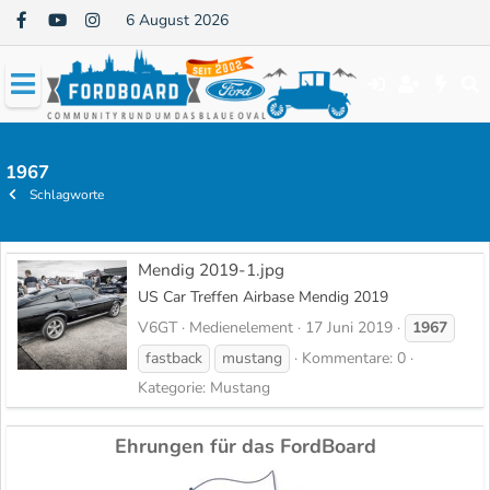
6 August 2026
1967
Schlagworte
Mendig 2019-1.jpg
US Car Treffen Airbase Mendig 2019
V6GT
Medienelement
17 Juni 2019
1967
fastback
mustang
Kommentare: 0
Kategorie: Mustang
Ehrungen für das FordBoard