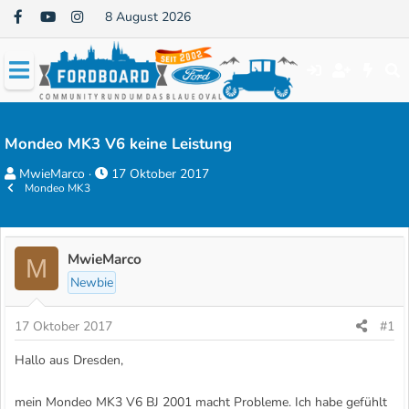
8 August 2026
Mondeo MK3 V6 keine Leistung
E
E
MwieMarco
17 Oktober 2017
Mondeo MK3
r
r
s
s
t
t
e
e
MwieMarco
M
l
l
Newbie
l
l
e
t
17 Oktober 2017
#1
r
a
Hallo aus Dresden,
m
mein Mondeo MK3 V6 BJ 2001 macht Probleme. Ich habe gefühlt