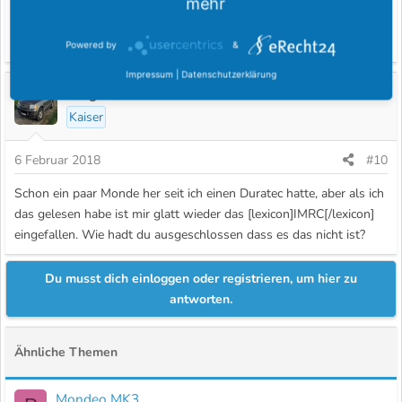
mehr
erst nach Monaten erhält.
Sorry, bin aber noch nicht solange hier im Forum aktiv... ;-)
Powered by
&
Impressum
|
Datenschutzerklärung
cougarman81
Kaiser
6 Februar 2018
#10
Schon ein paar Monde her seit ich einen Duratec hatte, aber als ich
das gelesen habe ist mir glatt wieder das [lexicon]IMRC[/lexicon]
eingefallen. Wie hadt du ausgeschlossen dass es das nicht ist?
Du musst dich einloggen oder registrieren, um hier zu
antworten.
Ähnliche Themen
Mondeo MK3