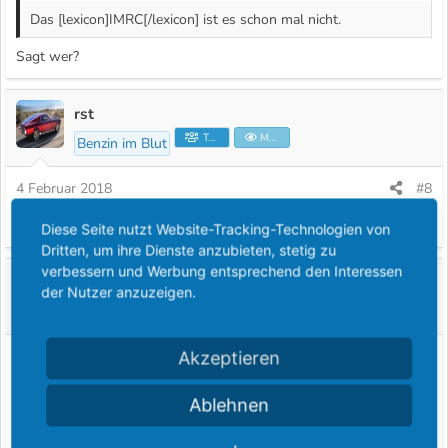
Das [lexicon]IMRC[/lexicon] ist es schon mal nicht.
Sagt wer?
rst
Teammitglied
Moderator
Benzin im Blut
4 Februar 2018
#8
vieleicht ist ja auch einer der KAT,s dicht
Diese Seite nutzt Website-Tracking-Technologien von
Dritten, um ihre Dienste anzubieten, stetig zu
verbessern und Werbung entsprechend den Interessen
RS-Star
der Nutzer anzuzeigen.
Mitglied
5 Februar 2018
#9
Akzeptieren
Ami504 schrieb:
Ablehnen
Toll ist dann immer nur, dass man ein spontanes Feedback, oft