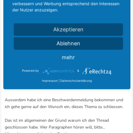
verbessern und Werbung entsprechend den Interessen
der Nutzer anzuzeigen.
Ich habe nichts dagegen, wenn jemand sein Gefühl/Besorgnis/
Ärgernis loswerden will bzgl. Ideenklau. Jedoch sollte es
allgemein gehalten und nicht die betroffenen Personen öffentlich
Akzeptieren
kritisiert werden bzw. in den Dreck ziehen, denn sowas soll
persönlich untereinander geklärt werden, wie ist mir ehrlich gesagt
Ablehnen
egal, nur nicht öffentlich und erst gar nicht hier im Fobo.
Zudem ist es äusserst fragwürdig, ob die Vorurteile überhaupt
mehr
stimmen. Und ich bezweifle, dass Pumajoe hier einen Threat
aufgemacht hat um einfach darüber zu reden bzw. zu schreiben,
Powered by
&
viel mehr sehe ich darin nur eine blosse öffentliche
Anschuldigunen auf andere Personen, sonst hätte er seinen Text
Impressum
|
Datenschutzerklärung
kaum als in mind. drei verschiedenen Foren gepostet.
Ausserdem habe ich eine Beschwerdenmeldung bekommen und
ich gehe gerne auf den Wunsch ein, dieses Thema zu schliessen.
Das ist im allgemeinen der Grund warum ich den Thread
geschlossen habe. Wer Paragraphen hören will, bitte...