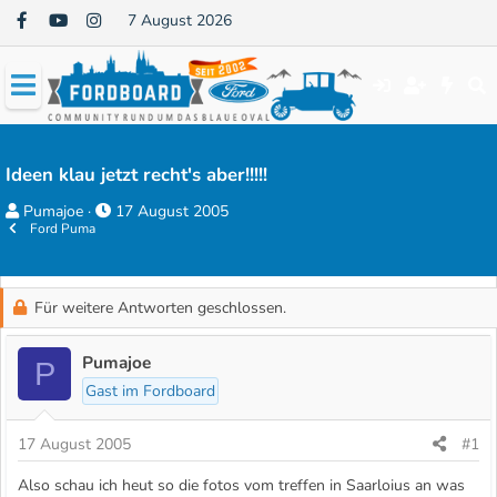
7 August 2026
Ideen klau jetzt recht's aber!!!!!
E
E
Pumajoe
17 August 2005
Ford Puma
r
r
s
s
t
t
Für weitere Antworten geschlossen.
e
e
l
l
Pumajoe
l
l
P
e
t
Gast im Fordboard
r
a
m
17 August 2005
#1
Also schau ich heut so die fotos vom treffen in Saarloius an was