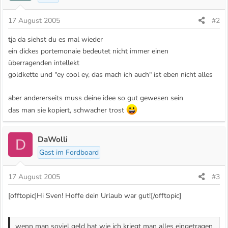
17 August 2005
#2
tja da siehst du es mal wieder
ein dickes portemonaie bedeutet nicht immer einen
überragenden intellekt
goldkette und "ey cool ey, das mach ich auch" ist eben nicht alles
aber andererseits muss deine idee so gut gewesen sein
das man sie kopiert, schwacher trost
DaWolli
D
Gast im Fordboard
17 August 2005
#3
[offtopic]Hi Sven! Hoffe dein Urlaub war gut![/offtopic]
wenn man soviel geld hat wie ich kriegt man alles eingetragen