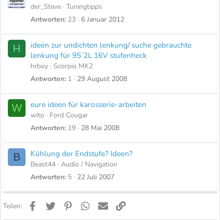
der_Steve
Tuningtipps
Antworten
23
6 Januar 2012
ideen zur undichten lenkung/ suche gebrauchte
H
lenkung für 95´2L 16V stufenheck
hrboy
Scorpio MK2
Antworten
1
29 August 2008
eure ideen für karosserie-arbeiten
W
wito
Ford Cougar
Antworten
19
28 Mai 2008
Kühlung der Endstufe? Ideen?
B
Beast44
Audio / Navigation
Antworten
5
22 Juli 2007
Facebook
Twitter
Pinterest
WhatsApp
E-Mail
Link
Teilen: