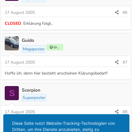
17 August 2005
#6
CLOSED
. Erklärung folgt..
Guido
Gründer
Megaposter
17 August 2005
#7
Hoffe ich, denn hier besteht anscheinen Klärungsbedarf!
Scorpion
S
Superposter
17 August 2005
#8
Also, ich habe mir mal die beiden "Geschichten" anghört bzw.
Diese Seite nutzt Website-Tracking-Technologien von
Dritten, um ihre Dienste anzubieten, stetig zu
gelesen.
Meine persönliche Meinung dazu lass ich mal beiseite.