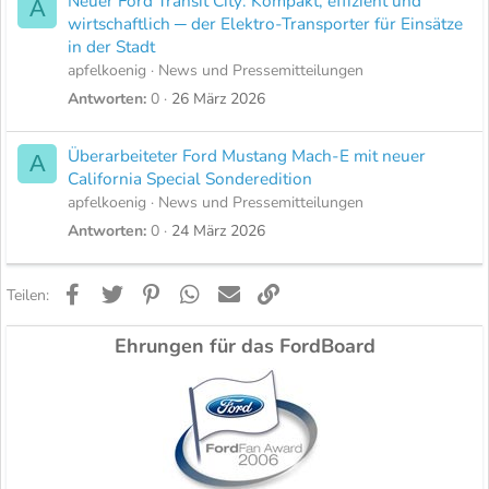
Neuer Ford Transit City: Kompakt, effizient und
A
wirtschaftlich ─ der Elektro-Transporter für Einsätze
in der Stadt
apfelkoenig
News und Pressemitteilungen
Antworten
0
26 März 2026
Überarbeiteter Ford Mustang Mach-E mit neuer
A
California Special Sonderedition
apfelkoenig
News und Pressemitteilungen
Antworten
0
24 März 2026
Facebook
Twitter
Pinterest
WhatsApp
E-Mail
Link
Teilen:
Ehrungen für das FordBoard