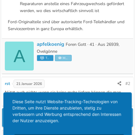
Reparaturen anstelle eines Fahrzeugwechsels gefördert
werden, wo dies wirtschaftlich sinnvoll ist
Ford-Originalteile sind über autorisierte Ford-Teilehändler und
Servicezentren in ganz Europa erhältlich.
apfelkoenig
G
Foren Gott
·
41
·
Aus
26939,
A
e
Ovelgönne
s
Teammitglied
Moderator
c
h
r
rst
#2
21 Januar 2026
i
Nützt auch nichts wenn sie keine mehr liefern können die man
e
braucht .
b
Diese Seite nutzt Website-Tracking-Technologien von
e
Dritten, um ihre Dienste anzubieten, stetig zu
n
Du musst dich einloggen oder registrieren, um hier zu
verbessern und Werbung entsprechend den Interessen
v
der Nutzer anzuzeigen.
antworten.
o
n