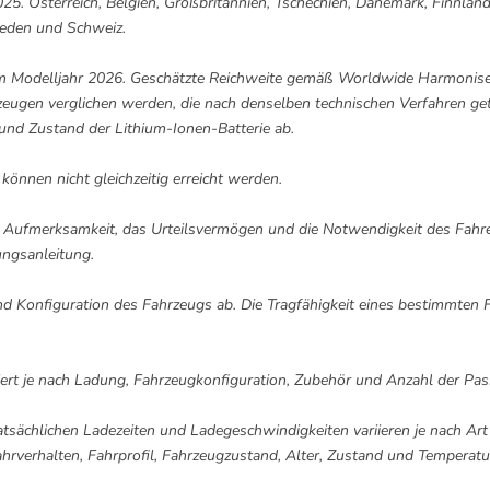
. Österreich, Belgien, Großbritannien, Tschechien, Dänemark, Finnland, 
weden und Schweiz.
tom Modelljahr 2026. Geschätzte Reichweite gemäß Worldwide Harmonise
zeugen verglichen werden, die nach denselben technischen Verfahren get
 und Zustand der Lithium-Ionen-Batterie ab.
nnen nicht gleichzeitig erreicht werden.
 Aufmerksamkeit, das Urteilsvermögen und die Notwendigkeit des Fahrers
ungsanleitung.
nd Konfiguration des Fahrzeugs ab. Die Tragfähigkeit eines bestimmten 
ert je nach Ladung, Fahrzeugkonfiguration, Zubehör und Anzahl der Pas
atsächlichen Ladezeiten und Ladegeschwindigkeiten variieren je nach Ar
rverhalten, Fahrprofil, Fahrzeugzustand, Alter, Zustand und Temperatur