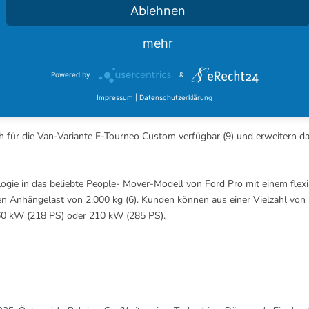
114 km hinzufügen (7). Bei längeren Fahrten kann eine Ladung von 10 b
Ablehnen
mehr
nde Betreiber von Verbesserungen beim Ladevorgang profitieren. Wenn 
adeleistung verbessern, sodass eine 10-bis-80-prozentige Aufladung b
Powered by
&
n den proaktiven Wartungswarnungen des FORDLiive-Systems, die die Bet
Impressum
|
Datenschutzerklärung
 den Verwaltungsaufwand für Betreiber von Nutzfahrzeugflotten zu sen
uch für die Van-Variante E-Tourneo Custom verfügbar (9) und erweitern d
ie in das beliebte People- Mover-Modell von Ford Pro mit einem flexi
n Anhängelast von 2.000 kg (6). Kunden können aus einer Vielzahl von M
160 kW (218 PS) oder 210 kW (285 PS).