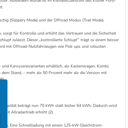
hotter. Außerdem wurde es im Klimatestzentrum des Kölner Ford-
t.
chig (Slippery Mode) und der Offroad Modus (Trail Mode).
 sorgt für Kontrolle und erhöht das Vertrauen und die Sicherheit
lupf zulässt. Dieser „kontrollierte Schlupf” trägt zu einem besser
 Ford mit Offroad-Nutzfahrzeugen wie Pick-ups und robusten
und Karosserievarianten erhältlich, als Kastenwagen, Kombi,
 dem Stand, – mehr als 50 Prozent mehr als die Version mit
(6)
e Kapazität beträgt nun 70 kWh statt bisher 64 kWh: Dadurch wird
 mit Allradantrieb erhöht (2).
fladen. Eine Schnellladung mit einem 125-kW-Gleichstrom-