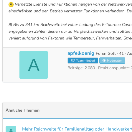
Vernetzte Dienste und Funktionen hängen von der Netzwerkverfü
einschränken und den Betrieb vernetzter Funktionen verhindern. D
9) Bis zu 341 km Reichweite bei voller Ladung des E-Tourneo Cus
angegebenen Zahlen dienen nur zu Vergleichszwecken und sollten n
variiert aufgrund von Faktoren wie Temperatur, Fahrverhalten, Stre
apfelkoenig
G
Foren Gott
·
41
·
A
A
e
Teammitglied
Moderator
s
Beiträge
2.080
Reaktionspunkte
c
h
r
i
e
b
Ähnliche Themen
e
n
v
Mehr Reichweite für Familienalltag oder Handwerkert
A