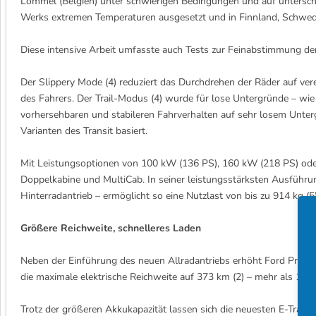
Lommel (Belgien) unter schwierigen Bedingungen und auf untersch
Werks extremen Temperaturen ausgesetzt und in Finnland, Schwede
Diese intensive Arbeit umfasste auch Tests zur Feinabstimmung de
Der Slippery Mode (4) reduziert das Durchdrehen der Räder auf ver
des Fahrers. Der Trail-Modus (4) wurde für lose Untergründe – wie
vorhersehbaren und stabileren Fahrverhalten auf sehr losem Unterg
Varianten des Transit basiert.
Mit Leistungsoptionen von 100 kW (136 PS), 160 kW (218 PS) oder 
Doppelkabine und MultiCab. In seiner leistungsstärksten Ausführu
Hinterradantrieb – ermöglicht so eine Nutzlast von bis zu 914 kg (
Größere Reichweite, schnelleres Laden
Neben der Einführung des neuen Allradantriebs erhöht Ford Pro auc
die maximale elektrische Reichweite auf 373 km (2) – mehr als 10 P
Trotz der größeren Akkukapazität lassen sich die neuesten E-Tran