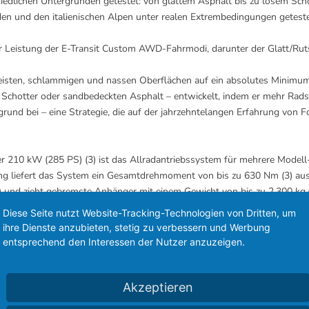
iedlichen Untergründen getestet: von glattem Asphalt bis zu losem Sc
n und den italienischen Alpen unter realen Extrembedingungen geteste
r Leistung der E-Transit Custom AWD-Fahrmodi, darunter der Glatt/Ruts
eisten, schlammigen und nassen Oberflächen auf ein absolutes Minimum,
 Schotter oder sandbedeckten Asphalt – entwickelt, indem er mehr Radsch
rund bei – eine Strategie, die auf der jahrzehntelangen Erfahrung von
210 kW (285 PS) (3) ist das Allradantriebssystem für mehrere Modell- 
ng liefert das System ein Gesamtdrehmoment von bis zu 630 Nm (3) aus
5) und zieht gebremste Anhänger mit einem Gewicht von bis zu 2.300 kg.
Diese Seite nutzt Website-Tracking-Technologien von Dritten, um
ihre Dienste anzubieten, stetig zu verbessern und Werbung
entsprechend den Interessen der Nutzer anzuzeigen.
h die Batteriekapazität für alle E-Transit Custom-Modelle. Die nutzbar
rozent mehr im Vergleich zum vorherigen Modelljahr – oder bis zu 342 km
Akzeptieren
sit Custom-Modelle dank überarbeiteter Software schneller als zuvor au