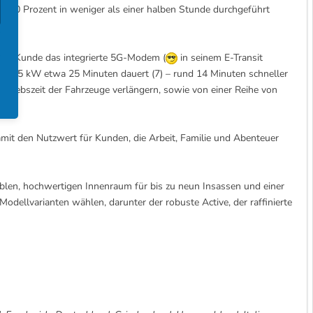
is 80 Prozent in weniger als einer halben Stunde durchgeführt
ein Kunde das integrierte 5G-Modem (
in seinem E-Transit
ei 125 kW etwa 25 Minuten dauert (7) – rund 14 Minuten schneller
riebszeit der Fahrzeuge verlängern, sowie von einer Reihe von
ken.
amit den Nutzwert für Kunden, die Arbeit, Familie und Abenteuer
blen, hochwertigen Innenraum für bis zu neun Insassen und einer
odellvarianten wählen, darunter der robuste Active, der raffinierte