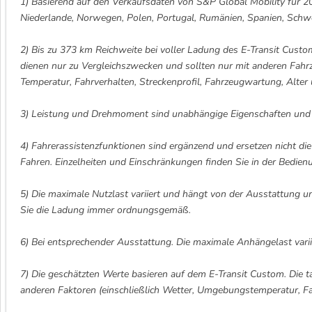
1) Basierend auf den Verkaufsdaten von S&P Global Mobility für 2025
Niederlande, Norwegen, Polen, Portugal, Rumänien, Spanien, Sch
2) Bis zu 373 km Reichweite bei voller Ladung des E-Transit Cus
dienen nur zu Vergleichszwecken und sollten nur mit anderen Fahr
Temperatur, Fahrverhalten, Streckenprofil, Fahrzeugwartung, Alter
3) Leistung und Drehmoment sind unabhängige Eigenschaften und kö
4) Fahrerassistenzfunktionen sind ergänzend und ersetzen nicht die
Fahren. Einzelheiten und Einschränkungen finden Sie in der Bedien
5) Die maximale Nutzlast variiert und hängt von der Ausstattung u
Sie die Ladung immer ordnungsgemäß.
6) Bei entsprechender Ausstattung. Die maximale Anhängelast varii
7) Die geschätzten Werte basieren auf dem E-Transit Custom. Die t
anderen Faktoren (einschließlich Wetter, Umgebungstemperatur, Fah