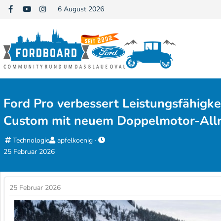
6 August 2026
Ford Pro verbessert Leistungsfähigkei
Custom mit neuem Doppelmotor-Allr
K
E
Technologie
apfelkoenig
E
a
r
25 Februar 2026
r
t
s
s
e
t
t
g
e
25 Februar 2026
e
o
l
l
r
l
l
i
e