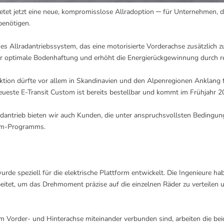
etet jetzt eine neue, kompromisslose Allradoption ─ für Unternehmen, di
benötigen.
es Allradantriebssystem, das eine motorisierte Vorderachse zusätzlich
gt für optimale Bodenhaftung und erhöht die Energierückgewinnung durch 
tion dürfte vor allem in Skandinavien und den Alpenregionen Anklang fi
eueste E-Transit Custom ist bereits bestellbar und kommt im Frühjahr 
ntrieb bieten wir auch Kunden, die unter anspruchsvollsten Bedingungen
stom-Programms.
de speziell für die elektrische Plattform entwickelt. Die Ingenieure ha
itet, um das Drehmoment präzise auf die einzelnen Räder zu verteilen u
 Vorder- und Hinterachse miteinander verbunden sind, arbeiten die be