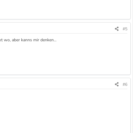
#5
kt wo, aber kanns mir denken...
#6