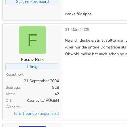
Gast im Fordboard
m
danke für tipps
31 März 2009
F
Naja ich denke erstmal sollte man w
Aber nur die untere Domstrebe als un
Obwohl meine hat auch schon so ein
Focus-Reik
König
Registriert
21 September 2004
Beiträge
828
Alter
42
Ort
Kasnevitz/ RÜGEN
Website
ford-freunde-ruegen.de.tl