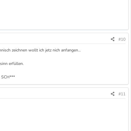
#10
isch zeichnen wollt ich jetz nich anfangen...
sinn erfüllen.
m SCH***
#11