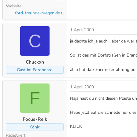
Website
ford-freunde-ruegen.de.tl
1 April 2009
C
ja dachte ich ja auch... aber da wa
So ist das mit Dorfstraßen in Bran
Chuckxn
also hat da keiner ne erfahrung o
Gast im Fordboard
1 April 2009
F
Naja hast du nicht diesen Plaste unt
Habe jetzt auf die schnelle nur die
Focus-Reik
KLICK
König
Registriert