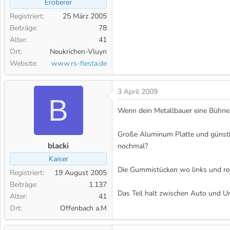
Eroberer
Registriert
25 März 2005
Beiträge
78
Alter
41
Ort
Neukrichen-Vluyn
Website
www.rs-fiesta.de
3 April 2009
B
Wenn dein Metallbauer eine Bühne h
Große Aluminum Platte und günstig
blacki
nochmal?
Kaiser
Die Gummistücken wo links und re
Registriert
19 August 2005
Beiträge
1.137
Das Teil halt zwischen Auto und U
Alter
41
Ort
Offenbach a.M