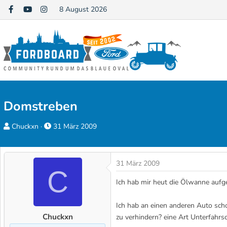
8 August 2026
Domstreben
E
E
Chuckxn
31 März 2009
r
r
s
s
t
t
31 März 2009
C
e
e
Ich hab mir heut die Ölwanne aufge
l
l
l
l
Ich hab an einen anderen Auto sch
e
t
Chuckxn
zu verhindern? eine Art Unterfahrs
r
a