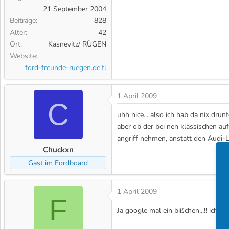
21 September 2004
Beiträge
828
Alter
42
Ort
Kasnevitz/ RÜGEN
Website
ford-freunde-ruegen.de.tl
1 April 2009
C
uhh nice... also ich hab da nix drunt
aber ob der bei nen klassischen auf
angriff nehmen, anstatt den Audi-L
Chuckxn
Gast im Fordboard
1 April 2009
F
Ja google mal ein bißchen...!! ich gl