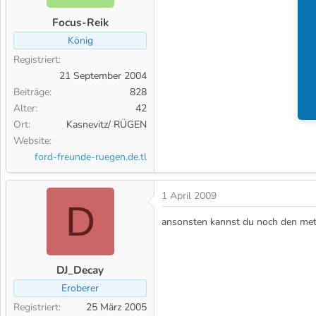
Focus-Reik
König
Registriert
21 September 2004
Beiträge
828
Alter
42
Ort
Kasnevitz/ RÜGEN
Website
ford-freunde-ruegen.de.tl
1 April 2009
D
ansonsten kannst du noch den meta
DJ_Decay
Eroberer
Registriert
25 März 2005