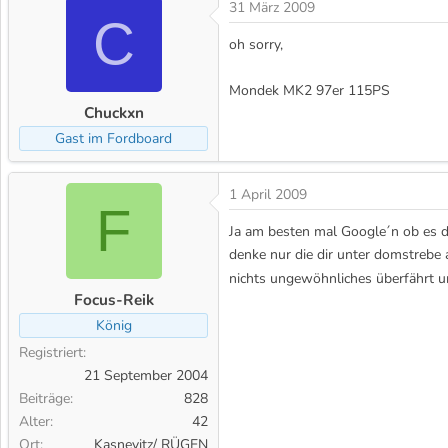
31 März 2009
C
oh sorry,
Mondek MK2 97er 115PS
Chuckxn
Gast im Fordboard
1 April 2009
F
Ja am besten mal Google´n ob es da
denke nur die dir unter domstrebe a
nichts ungewöhnliches überfährt und
Focus-Reik
König
Registriert
21 September 2004
Beiträge
828
Alter
42
Ort
Kasnevitz/ RÜGEN