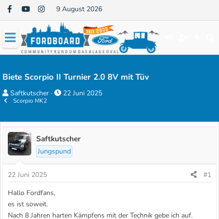
9 August 2026
Biete Scorpio II Turnier 2.0 8V mit Tüv
E
E
Saftkutscher
22 Juni 2025
Scorpio MK2
r
r
s
s
t
t
e
e
Saftkutscher
l
l
Jungspund
l
l
e
t
22 Juni 2025
#1
r
a
Hallo Fordfans,
m
es ist soweit.
Nach 8 Jahren harten Kämpfens mit der Technik gebe ich auf.