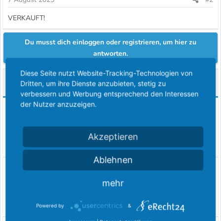
VERKAUFT!
Du musst dich einloggen oder registrieren, um hier zu
antworten.
Diese Seite nutzt Website-Tracking-Technologien von
Ähnliche Themen
Dritten, um ihre Dienste anzubieten, stetig zu
verbessern und Werbung entsprechend den Interessen
der Nutzer anzuzeigen.
Biete Scorpio GAE / GAE4 TÜV Bericht für Selzer
D
Alu's S70 523 von Borbet
Der mit dem...
Betriebserlaubnis und Teilegutachten
Akzeptieren
Antworten
1
26 Juni 2021
Ablehnen
Suche Motor für Consul Bj. 72, V4, 75 Ps, 1.7l, KB:
P
MY C - Biete einen V4 Essex 1.7, KB: PY
mehr
Pickmaster
Ford Oldtimer
Antworten
0
8 Mai 2026
Powered by
&