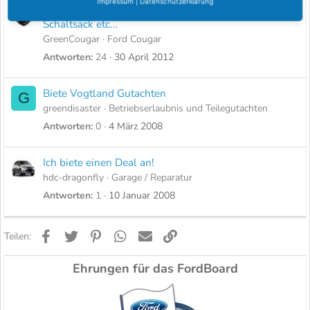
Impressum
|
Datenschutzerklärung
Biete Hilfe für Sitzheizung, Mittelarmlehne,
Schaltsack etc...
GreenCougar
Ford Cougar
Antworten
24
30 April 2012
Biete Vogtland Gutachten
G
greendisaster
Betriebserlaubnis und Teilegutachten
Antworten
0
4 März 2008
Ich biete einen Deal an!
hdc-dragonfly
Garage / Reparatur
Antworten
1
10 Januar 2008
Facebook
Twitter
Pinterest
WhatsApp
E-Mail
Link
Teilen:
Ehrungen für das FordBoard