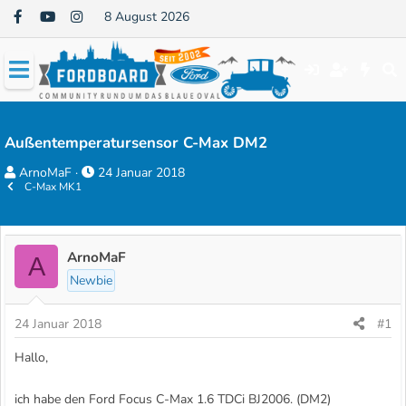
8 August 2026
Außentemperatursensor C-Max DM2
E
E
ArnoMaF
24 Januar 2018
C-Max MK1
r
r
s
s
t
t
e
e
ArnoMaF
A
l
l
Newbie
l
l
e
t
24 Januar 2018
#1
r
a
Hallo,
m
ich habe den Ford Focus C-Max 1.6 TDCi BJ2006. (DM2)