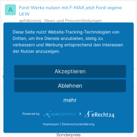
Ford-Werke nutzen mit F-MAX jetzt Ford-eigene
A
LKW
apfelkoenig
News und Pressemitteilungen
Antworten
0
19 März 2025
Diese Seite nutzt Website-Tracking-Technologien von
Dritten, um ihre Dienste anzubieten, stetig zu
Tankgeber ausbauen beim S-MAX Bj 2012 TDci 2,2
verbessern und Werbung entsprechend den Interessen
T
der Nutzer anzuzeigen.
tomju
S-Max MK1 + MK2
Antworten
1
21 Februar 2024
Akzeptieren
Facebook
Twitter
Pinterest
WhatsApp
E-Mail
Link
Teilen:
Ablehnen
Ehrungen für das FordBoard
mehr
Powered by
&
Impressum
|
Datenschutzerklärung