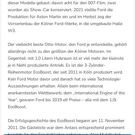
dieser Modelle gebaut: davon acht für den 007-Film, zwei
wurden als Show-Car konserviert. 2021 stellte Ford die
Produktion für Aston Martin ein und im Herbst zog der
Vorserienbau der Kölner Ford-Werke, in die umgebaute Halle
W3.
Der vielleicht beste Otto-Motor, den Ford je entwickelte, gehört
allerdings nicht zu den größten der Kölner Motoren. Im
Gegenteil: mit 1,0 Litern Hubraum ist er viel mehr der kleinste
je in Niehl produzierte Antrieb. Es ist der 3-Zylinder-
Reihenmotor EcoBoost, der seit 2011 in Köln produziert wird.
Kein Ford Motor davor und danach hat so viele Technologie-
Auszeichnungen erhalten. Allein beim international
anerkanntesten Wettbewerb, dem „International Engine of the
Year“, gewann Ford bis 2019 elf Preise – alle mit dem 1,0l
EcoBoost.
Die Erfolgsgeschichte des EcoBoost begann am 11. November
2011. Die Gästeliste war dem Anlass entsprechend prominent
besetzt: An den Feierlichkeiten nahmen u.a. Alan Mulally teil,