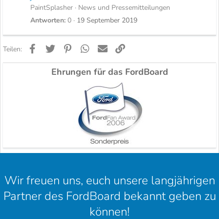
PaintSplasher
News und Pressemitteilungen
Antworten
0
19 September 2019
Facebook
Twitter
Pinterest
WhatsApp
E-Mail
Link
Teilen:
Ehrungen für das FordBoard
Wir freuen uns, euch unsere langjährigen
Partner des FordBoard bekannt geben zu
können!