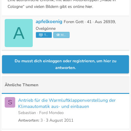
Cologne“ und vielen Bildern gibt es online
hier
.
apfelkoenig
G
Foren Gott
·
41
·
Aus
26939,
A
e
Ovelgönne
s
Teammitglied
Moderator
c
h
r
Du musst dich einloggen oder registrieren, um hier zu
i
antworten.
e
b
e
Ähnliche Themen
n
v
Antrieb für die Warmluftklappenverstellung der
S
o
Klimaautomatik aus- und einbauen
n
Sebastian
Ford Mondeo
Antworten
3
3 August 2011