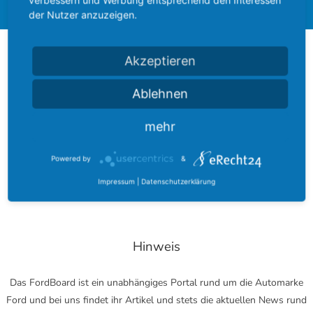
verbessern und Werbung entsprechend den Interessen
der Nutzer anzuzeigen.
Über das FordBoard
Akzeptieren
Ablehnen
Das FordBoard wurde am 17. Dezember 2002 gegründet und
entwickelte sich seitdem zu einer der größten Modell-umfassenden
mehr
Community rund um das blaue Oval.
Bei uns finden Sie zu jedem Modell ein eigenes Fachforum. Darüber
Powered by
&
hinaus können Sie in Modell-übergreifenden Foren nach Tipps rund
Impressum
|
Datenschutzerklärung
um Tuning, Reparaturen oder Car-Audio suchen.
Hinweis
Das FordBoard ist ein unabhängiges Portal rund um die Automarke
Ford und bei uns findet ihr Artikel und stets die aktuellen News rund